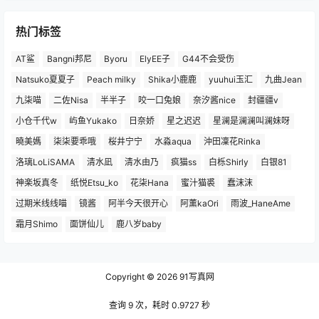
热门标签
AT鲨
Bangni邦尼
Byoru
ElyEE子
G44不会受伤
Natsuko夏夏子
Peach milky
Shika小鹿鹿
yuuhui玉汇
九曲Jean
九柒喵
二佐Nisa
半半子
咬一口兔娘
奈汐酱nice
封疆疆v
小仓千代w
屿鱼Yukako
日奈娇
星之迟迟
星澜是澜澜叫澜妹呀
曉美媽
柒柒要乖哦
桜井宁宁
水淼aqua
沖田凜花Rinka
洛璃LoLiSAMA
清水凪
清水由乃
疯猫ss
白栎Shirly
白银81
神楽坂真冬
纸悦Etsu_ko
花柒Hana
蜜汁猫裘
蠢沫沫
过期米线线喵
镜酱
阿半今天很开心
阿薰kaOri
雨波_HaneAme
霜月Shimo
面饼仙儿
鹿八岁baby
Copyright © 2026
91写真网
查询 9 次，耗时 0.9727 秒