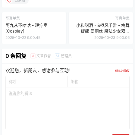
日奈娇
写真单集
写真单集
阿九从不咕咕 - 理疗室
小和甜酒 - &橙风千雅 - 柊舞
[Cosplay]
缇娜 爱丽丝 魔法少女双人
[Cosplay]
2025-10-22 9:00:45
2025-10-23 9:00:06
0 条回复
文章作者
管理员
A
M
欢迎您，新朋友，感谢参与互动！
确认修改