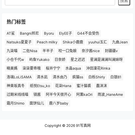
热门标签
AT鲨
Bangni邦尼
Byoru
ElyEE子
G44不会受伤
Natsuko夏夏子
Peach milky
Shika小鹿鹿
yuuhui玉汇
九曲Jean
九柒喵
二佐Nisa
半半子
咬一口兔娘
奈汐酱nice
封疆疆v
小仓千代w
屿鱼Yukako
日奈娇
星之迟迟
星澜是澜澜叫澜妹呀
曉美媽
柒柒要乖哦
桜井宁宁
水淼aqua
沖田凜花Rinka
洛璃LoLiSAMA
清水凪
清水由乃
疯猫ss
白栎Shirly
白银81
神楽坂真冬
纸悦Etsu_ko
花柒Hana
蜜汁猫裘
蠢沫沫
过期米线线喵
镜酱
阿半今天很开心
阿薰kaOri
雨波_HaneAme
霜月Shimo
面饼仙儿
鹿八岁baby
Copyright © 2026
91写真网