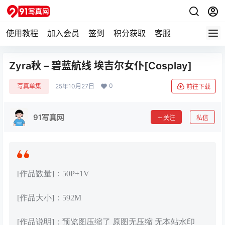
使用教程
加入会员
签到
积分获取
客服
Zyra秋 – 碧蓝航线 埃吉尔女仆[Cosplay]
0
写真单集
25年10月27日
前往下载
91写真网
关注
私信
[作品数量]：50P+1V
[作品大小]：592M
[作品说明]：预览图压缩了 原图无压缩 无本站水印