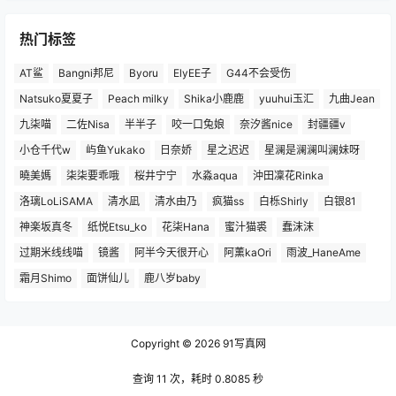
热门标签
AT鲨
Bangni邦尼
Byoru
ElyEE子
G44不会受伤
Natsuko夏夏子
Peach milky
Shika小鹿鹿
yuuhui玉汇
九曲Jean
九柒喵
二佐Nisa
半半子
咬一口兔娘
奈汐酱nice
封疆疆v
小仓千代w
屿鱼Yukako
日奈娇
星之迟迟
星澜是澜澜叫澜妹呀
曉美媽
柒柒要乖哦
桜井宁宁
水淼aqua
沖田凜花Rinka
洛璃LoLiSAMA
清水凪
清水由乃
疯猫ss
白栎Shirly
白银81
神楽坂真冬
纸悦Etsu_ko
花柒Hana
蜜汁猫裘
蠢沫沫
过期米线线喵
镜酱
阿半今天很开心
阿薰kaOri
雨波_HaneAme
霜月Shimo
面饼仙儿
鹿八岁baby
Copyright © 2026
91写真网
查询 11 次，耗时 0.8085 秒