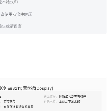
 无本站水印
建议使用7z软件解压
链接失效请留言
冷冷 &#8211; 蕾丝裙[Cosplay]
z
解压教程：
网站最顶部查看教程
：
百度网盘
有无水印：
本站均不加水印
：
有任何问题请联系客服