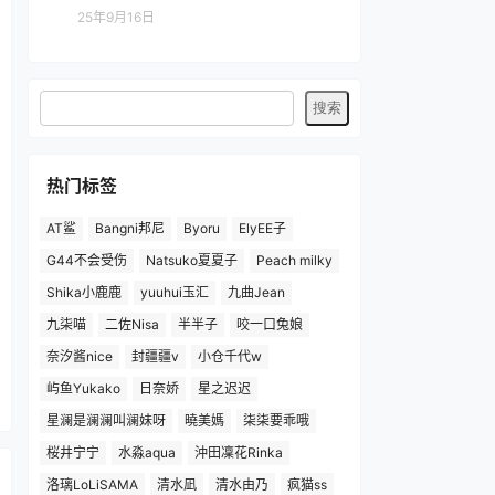
25年9月16日
热门标签
AT鲨
Bangni邦尼
Byoru
ElyEE子
G44不会受伤
Natsuko夏夏子
Peach milky
Shika小鹿鹿
yuuhui玉汇
九曲Jean
九柒喵
二佐Nisa
半半子
咬一口兔娘
奈汐酱nice
封疆疆v
小仓千代w
屿鱼Yukako
日奈娇
星之迟迟
星澜是澜澜叫澜妹呀
曉美媽
柒柒要乖哦
桜井宁宁
水淼aqua
沖田凜花Rinka
洛璃LoLiSAMA
清水凪
清水由乃
疯猫ss