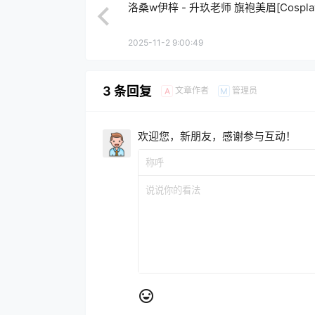
洛桑w伊梓 - 升玖老师 旗袍美眉[Cospla
2025-11-2 9:00:49
3 条回复
文章作者
管理员
A
M
欢迎您，新朋友，感谢参与互动！