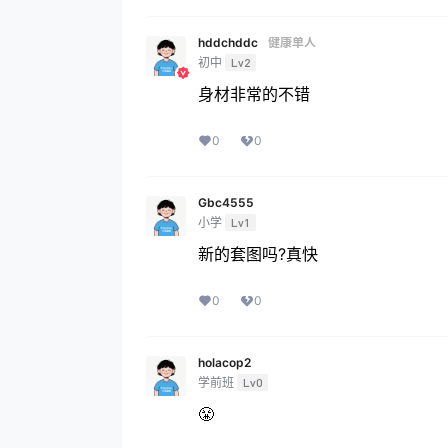
hddchddc
健康单人
初中
Lv2
身材非常的不错
0
0
Gbc4555
小学
Lv1
新的套图吗?真快
0
0
holacop2
学前班
Lv0
😤