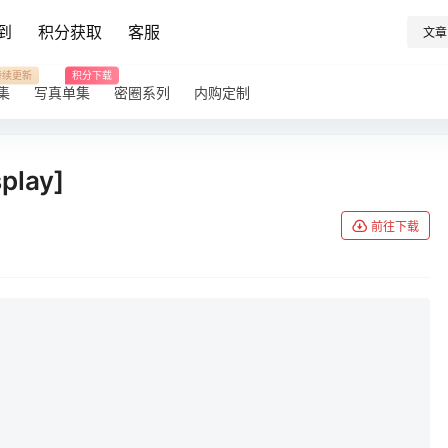
到
积分获取
客服
文章
持续更新
积分下载
集
写真单集
密圈系列
内购定制
lay]
前往下载