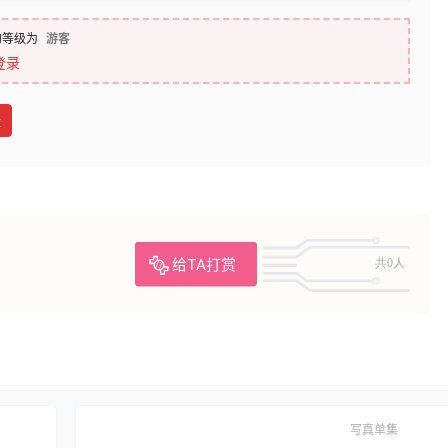
的等级为
游客
登录
盘
给TA打赏
共0人
写真单集