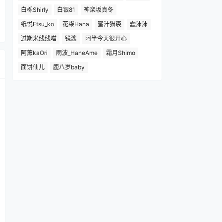
白栎Shirly
白银81
神楽坂真冬
纸悦Etsu_ko
花柒Hana
蜜汁猫裘
蠢沫沫
过期米线线喵
镜酱
阿半今天很开心
阿薰kaOri
雨波_HaneAme
霜月Shimo
面饼仙儿
鹿八岁baby