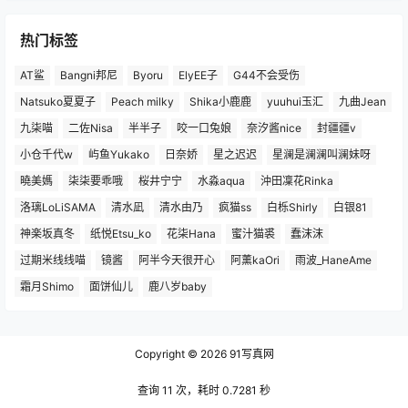
热门标签
AT鲨
Bangni邦尼
Byoru
ElyEE子
G44不会受伤
Natsuko夏夏子
Peach milky
Shika小鹿鹿
yuuhui玉汇
九曲Jean
九柒喵
二佐Nisa
半半子
咬一口兔娘
奈汐酱nice
封疆疆v
小仓千代w
屿鱼Yukako
日奈娇
星之迟迟
星澜是澜澜叫澜妹呀
曉美媽
柒柒要乖哦
桜井宁宁
水淼aqua
沖田凜花Rinka
洛璃LoLiSAMA
清水凪
清水由乃
疯猫ss
白栎Shirly
白银81
神楽坂真冬
纸悦Etsu_ko
花柒Hana
蜜汁猫裘
蠢沫沫
过期米线线喵
镜酱
阿半今天很开心
阿薰kaOri
雨波_HaneAme
霜月Shimo
面饼仙儿
鹿八岁baby
Copyright © 2026
91写真网
查询 11 次，耗时 0.7281 秒