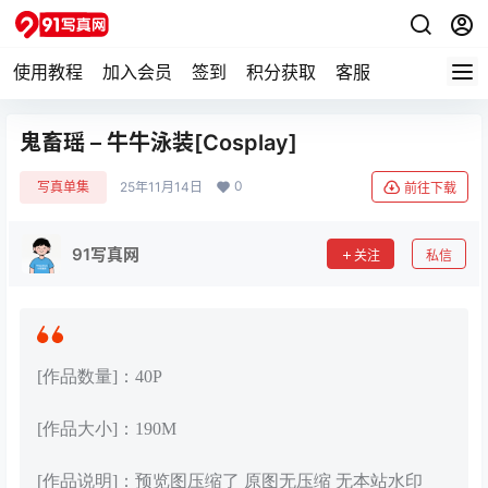
使用教程
加入会员
签到
积分获取
客服
鬼畜瑶 – 牛牛泳装[Cosplay]
0
写真单集
25年11月14日
前往下载
91写真网
关注
私信
[作品数量]：40P
[作品大小]：190M
[作品说明]：预览图压缩了 原图无压缩 无本站水印