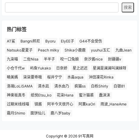
热门标签
AT鲨
Bangni邦尼
Byoru
ElyEE子
G44不会受伤
Natsuko夏夏子
Peach milky
Shika小鹿鹿
yuuhui玉汇
九曲Jean
九柒喵
二佐Nisa
半半子
咬一口兔娘
奈汐酱nice
封疆疆v
小仓千代w
屿鱼Yukako
日奈娇
星之迟迟
星澜是澜澜叫澜妹呀
曉美媽
柒柒要乖哦
桜井宁宁
水淼aqua
沖田凜花Rinka
洛璃LoLiSAMA
清水凪
清水由乃
疯猫ss
白栎Shirly
白银81
神楽坂真冬
纸悦Etsu_ko
花柒Hana
蜜汁猫裘
蠢沫沫
过期米线线喵
镜酱
阿半今天很开心
阿薰kaOri
雨波_HaneAme
霜月Shimo
面饼仙儿
鹿八岁baby
Copyright © 2026
91写真网