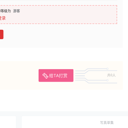
的等级为
游客
登录
盘
给TA打赏
共0人
写真单集