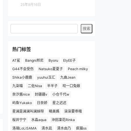
25年9月16日
热门标签
AT鲨
Bangni邦尼
Byoru
ElyEE子
G44不会受伤
Natsuko夏夏子
Peach milky
Shika小鹿鹿
yuuhui玉汇
九曲Jean
九柒喵
二佐Nisa
半半子
咬一口兔娘
奈汐酱nice
封疆疆v
小仓千代w
屿鱼Yukako
日奈娇
星之迟迟
星澜是澜澜叫澜妹呀
曉美媽
柒柒要乖哦
桜井宁宁
水淼aqua
沖田凜花Rinka
洛璃LoLiSAMA
清水凪
清水由乃
疯猫ss