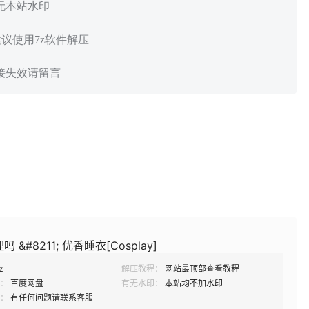
 无本站水印
建议使用7z软件解压
链接失效请留言
 &#8211; 优香睡衣[Cosplay]
z
解压教程：
网站最顶部查看教程
：
百度网盘
有无水印：
本站均不加水印
：
有任何问题请联系客服