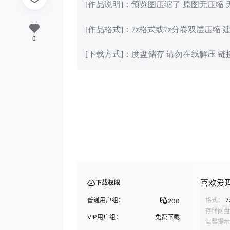
[作品说明]：预览图压缩了 原图无压缩
[作品格式]：7z格式或7z分卷双层压缩 
0
[下载方式]：度盘储存 请勿在线解压 
喜欢爱理吗
下载权限
普通用户组：
格式：
7
200
存储网盘
VIP用户组：
免费下载
温馨提示