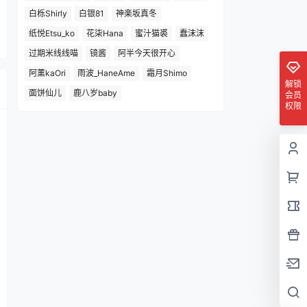
白栎Shirly
白银81
神楽坂真冬
纸悦Etsu_ko
花柒Hana
蜜汁猫裘
蠢沫沫
过期米线线喵
镜酱
阿半今天很开心
阿薰kaOri
雨波_HaneAme
霜月Shimo
解锁
面饼仙儿
鹿八岁baby
会员
权限