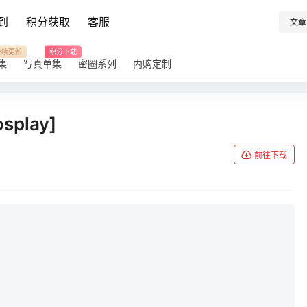
到
积分获取
客服
文章
持续更新
积分下载
集
写真单集
密圈系列
内购定制
play]
前往下载