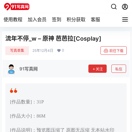
使用教程
加入会员
签到
积分获取
客服
流年不停_w – 原神 芭芭拉[Cosplay]
0
写真单集
25年12月4日
前往下载
91写真网
关注
私信
[作品数量]：31P
[作品大小]：86M
[作品说明]：预览图压缩了 原图无压缩 无本站水印