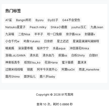
热门标签
AT鲨
Bangni邦尼
Byoru
ElyEE子
G44不会受伤
Natsuko夏夏子
Peach milky
Shika小鹿鹿
yuuhui玉汇
九曲Jean
九柒喵
二佐Nisa
半半子
咬一口兔娘
奈汐酱nice
封疆疆v
小仓千代w
屿鱼Yukako
日奈娇
星之迟迟
星澜是澜澜叫澜妹呀
曉美媽
柒柒要乖哦
桜井宁宁
水淼aqua
沖田凜花Rinka
洛璃LoLiSAMA
清水凪
清水由乃
疯猫ss
白栎Shirly
白银81
神楽坂真冬
纸悦Etsu_ko
花柒Hana
蜜汁猫裘
蠢沫沫
过期米线线喵
镜酱
阿半今天很开心
阿薰kaOri
雨波_HaneAme
霜月Shimo
面饼仙儿
鹿八岁baby
Copyright © 2026
91写真网
查询 10 次，耗时 0.6866 秒