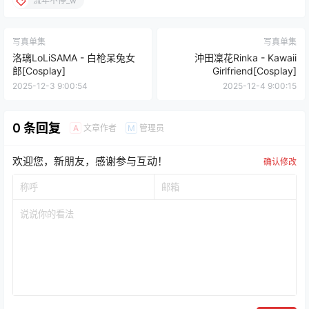
流年不停_w
写真单集
写真单集
洛璃LoLiSAMA - 白枪呆兔女
沖田凜花Rinka - Kawaii
郎[Cosplay]
Girlfriend[Cosplay]
2025-12-3 9:00:54
2025-12-4 9:00:15
0 条回复
文章作者
管理员
A
M
欢迎您，新朋友，感谢参与互动！
确认修改