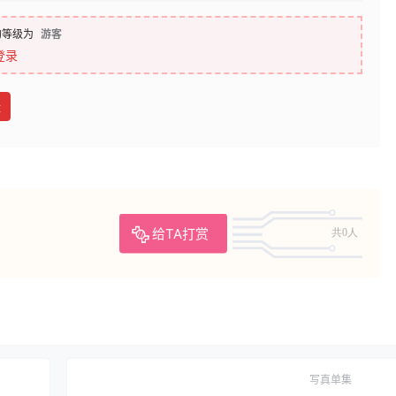
的等级为
游客
登录
盘
给TA打赏
共0人
写真单集