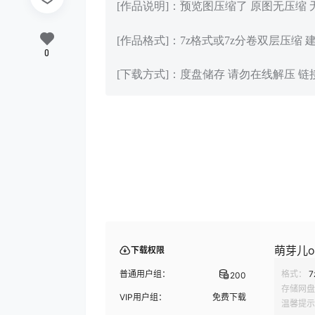
[作品说明]：预览图压缩了 原图无压缩
[作品格式]：7z格式或7z分卷双层压缩 
0
[下载方式]：度盘储存 请勿在线解压 
萌芽儿o0
下载权限
普通用户组：
格式：
7
200
存储网盘
VIP用户组：
免费下载
温馨提示