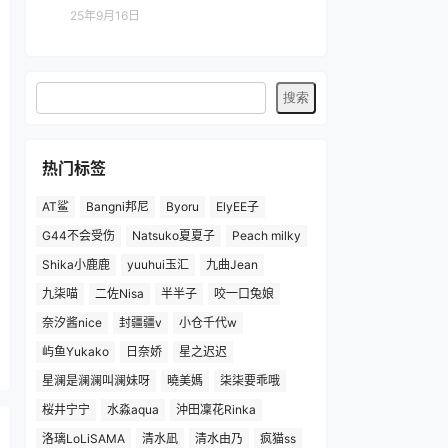
25年9月16日
热门标签
AT鲨
Bangni邦尼
Byoru
ElyEE子
G44不会受伤
Natsuko夏夏子
Peach milky
Shika小鹿鹿
yuuhui玉汇
九曲Jean
九柒喵
二佐Nisa
半半子
咬一口兔娘
奈汐酱nice
封疆疆v
小仓千代w
屿鱼Yukako
日奈娇
星之迟迟
星澜是澜澜叫澜妹呀
曉美媽
柒柒要乖哦
桜井宁宁
水淼aqua
沖田凜花Rinka
洛璃LoLiSAMA
清水凪
清水由乃
疯猫ss