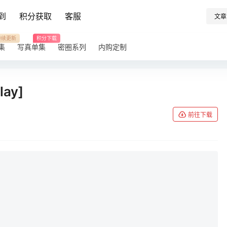
到
积分获取
客服
文章
持续更新
积分下载
集
写真单集
密圈系列
内购定制
ay]
前往下载