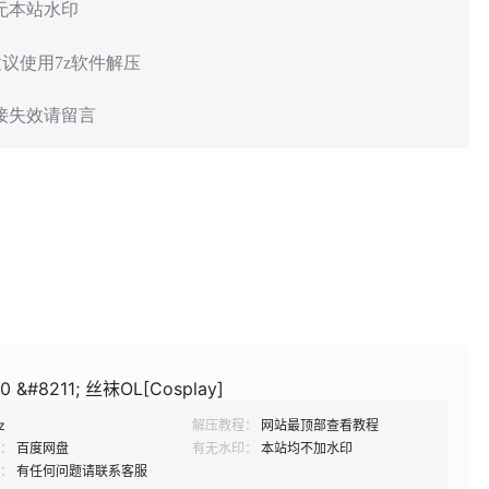
 无本站水印
建议使用7z软件解压
链接失效请留言
 &#8211; 丝袜OL[Cosplay]
z
解压教程：
网站最顶部查看教程
：
百度网盘
有无水印：
本站均不加水印
：
有任何问题请联系客服