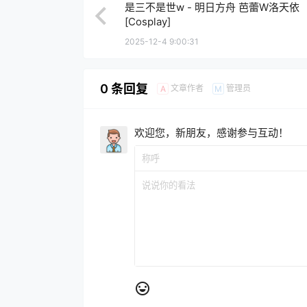
是三不是世w - 明日方舟 芭蕾W洛天依
[Cosplay]
2025-12-4 9:00:31
0 条回复
文章作者
管理员
A
M
欢迎您，新朋友，感谢参与互动！