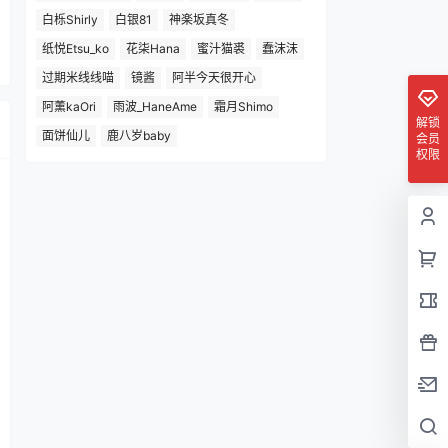
白栎Shirly
白银81
神楽坂真冬
纸悦Etsu_ko
花柒Hana
蜜汁猫裘
蠢沫沫
过期米线线喵
镜酱
阿半今天很开心
阿薰kaOri
雨波_HaneAme
霜月Shimo
解锁
面饼仙儿
鹿八岁baby
会员
权限