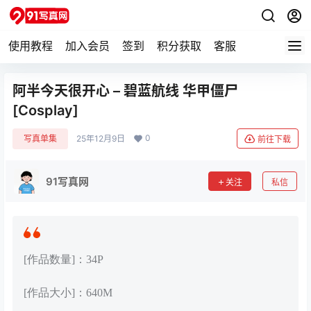
使用教程
加入会员
签到
积分获取
客服
阿半今天很开心 – 碧蓝航线 华甲僵尸
[Cosplay]
0
写真单集
25年12月9日
前往下载
91写真网
关注
私信
[作品数量]：34P
[作品大小]：640M