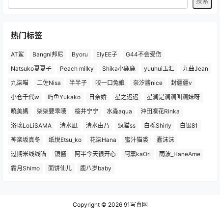
热门标签
AT鲨
Bangni邦尼
Byoru
ElyEE子
G44不会受伤
Natsuko夏夏子
Peach milky
Shika小鹿鹿
yuuhui玉汇
九曲Jean
九柒喵
二佐Nisa
半半子
咬一口兔娘
奈汐酱nice
封疆疆v
小仓千代w
屿鱼Yukako
日奈娇
星之迟迟
星澜是澜澜叫澜妹呀
曉美媽
柒柒要乖哦
桜井宁宁
水淼aqua
沖田凜花Rinka
洛璃LoLiSAMA
清水凪
清水由乃
疯猫ss
白栎Shirly
白银81
神楽坂真冬
纸悦Etsu_ko
花柒Hana
蜜汁猫裘
蠢沫沫
过期米线线喵
镜酱
阿半今天很开心
阿薰kaOri
雨波_HaneAme
霜月Shimo
面饼仙儿
鹿八岁baby
Copyright © 2026
91写真网