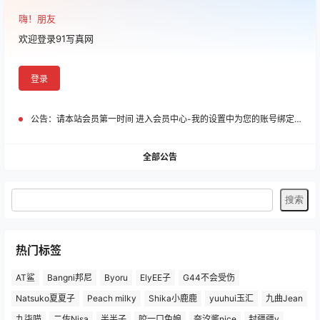
嗨！朋友
欢迎登录91写真网
登录
公告：
请本站会员第一时间 进入会员中心-我的设置中为您的账号绑定邮箱!
全部公告
热门标签
AT鲨
Bangni邦尼
Byoru
ElyEE子
G44不会受伤
Natsuko夏夏子
Peach milky
Shika小鹿鹿
yuuhui玉汇
九曲Jean
九柒喵
二佐Nisa
半半子
咬一口兔娘
奈汐酱nice
封疆疆v