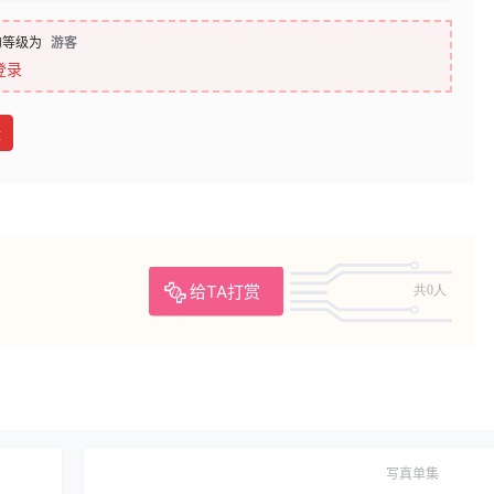
的等级为
游客
登录
盘
给TA打赏
共0人
写真单集