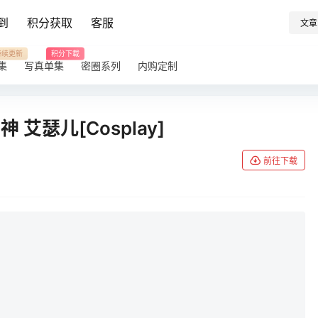
到
积分获取
客服
文章
持续更新
积分下载
集
写真单集
密圈系列
内购定制
神 艾瑟儿[Cosplay]
前往下载