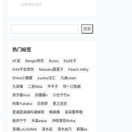
25年9月16日
热门标签
AT鲨
Bangni邦尼
Byoru
ElyEE子
G44不会受伤
Natsuko夏夏子
Peach milky
Shika小鹿鹿
yuuhui玉汇
九曲Jean
九柒喵
二佐Nisa
半半子
咬一口兔娘
奈汐酱nice
封疆疆v
小仓千代w
屿鱼Yukako
日奈娇
星之迟迟
星澜是澜澜叫澜妹呀
曉美媽
柒柒要乖哦
桜井宁宁
水淼aqua
沖田凜花Rinka
洛璃LoLiSAMA
清水凪
清水由乃
疯猫ss