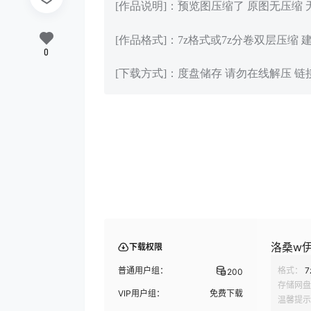
[作品说明]：预览图压缩了 原图无压缩
[作品格式]：7z格式或7z分卷双层压缩 
0
[下载方式]：度盘储存 请勿在线解压 
洛桑w伊梓
下载权限
普通用户组：
格式：
7
200
存储网盘
VIP用户组：
免费下载
温馨提示