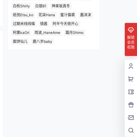
白栎Shirly
白银81
神楽坂真冬
纸悦Etsu_ko
花柒Hana
蜜汁猫裘
蠢沫沫
过期米线线喵
镜酱
阿半今天很开心
阿薰kaOri
雨波_HaneAme
霜月Shimo
解锁
面饼仙儿
鹿八岁baby
会员
权限