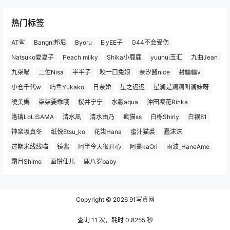
热门标签
AT鲨
Bangni邦尼
Byoru
ElyEE子
G44不会受伤
Natsuko夏夏子
Peach milky
Shika小鹿鹿
yuuhui玉汇
九曲Jean
九柒喵
二佐Nisa
半半子
咬一口兔娘
奈汐酱nice
封疆疆v
小仓千代w
屿鱼Yukako
日奈娇
星之迟迟
星澜是澜澜叫澜妹呀
曉美媽
柒柒要乖哦
桜井宁宁
水淼aqua
沖田凜花Rinka
洛璃LoLiSAMA
清水凪
清水由乃
疯猫ss
白栎Shirly
白银81
神楽坂真冬
纸悦Etsu_ko
花柒Hana
蜜汁猫裘
蠢沫沫
过期米线线喵
镜酱
阿半今天很开心
阿薰kaOri
雨波_HaneAme
霜月Shimo
面饼仙儿
鹿八岁baby
Copyright © 2026
91写真网
查询 11 次，耗时 0.8255 秒