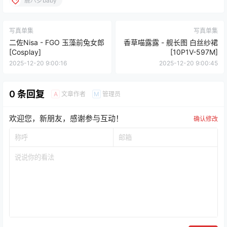
鹿八岁baby
写真单集
写真单集
二佐Nisa - FGO 玉藻前兔女郎
香草喵露露 - 舰长图 白丝纱裙
[Cosplay]
[10P1V-597M]
2025-12-20 9:00:16
2025-12-20 9:00:45
0 条回复
文章作者
管理员
A
M
欢迎您，新朋友，感谢参与互动！
确认修改