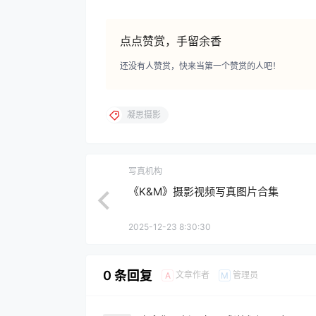
点点赞赏，手留余香
还没有人赞赏，快来当第一个赞赏的人吧！
凝思摄影
写真机构
《K&M》摄影视频写真图片合集
2025-12-23 8:30:30
0 条回复
文章作者
管理员
A
M