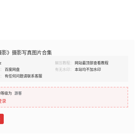
摄影》摄影写真图片合集
z
解压教程：
网站最顶部查看教程
：
百度网盘
有无水印：
本站均不加水印
：
有任何问题请联系客服
的等级为
游客
登录
盘