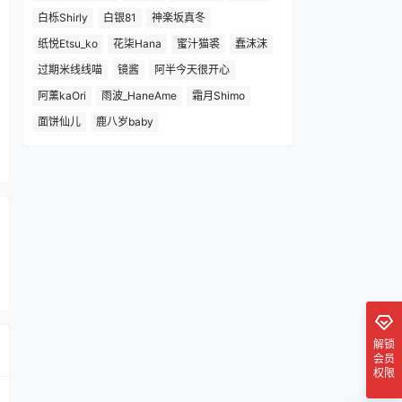
白栎Shirly
白银81
神楽坂真冬
纸悦Etsu_ko
花柒Hana
蜜汁猫裘
蠢沫沫
过期米线线喵
镜酱
阿半今天很开心
阿薰kaOri
雨波_HaneAme
霜月Shimo
面饼仙儿
鹿八岁baby
解锁
会员
权限