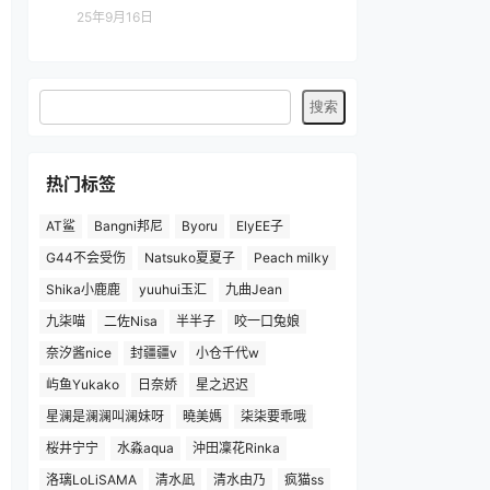
25年9月16日
热门标签
AT鲨
Bangni邦尼
Byoru
ElyEE子
G44不会受伤
Natsuko夏夏子
Peach milky
Shika小鹿鹿
yuuhui玉汇
九曲Jean
九柒喵
二佐Nisa
半半子
咬一口兔娘
奈汐酱nice
封疆疆v
小仓千代w
屿鱼Yukako
日奈娇
星之迟迟
星澜是澜澜叫澜妹呀
曉美媽
柒柒要乖哦
桜井宁宁
水淼aqua
沖田凜花Rinka
洛璃LoLiSAMA
清水凪
清水由乃
疯猫ss