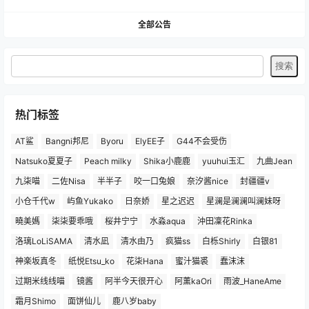
全部公告
热门标签
AT鲨
Bangni邦尼
Byoru
ElyEE子
G44不会受伤
Natsuko夏夏子
Peach milky
Shika小鹿鹿
yuuhui玉汇
九曲Jean
九柒喵
二佐Nisa
半半子
咬一口兔娘
奈汐酱nice
封疆疆v
小仓千代w
屿鱼Yukako
日奈娇
星之迟迟
星澜是澜澜叫澜妹呀
曉美媽
柒柒要乖哦
桜井宁宁
水淼aqua
沖田凜花Rinka
洛璃LoLiSAMA
清水凪
清水由乃
疯猫ss
白栎Shirly
白银81
神楽坂真冬
纸悦Etsu_ko
花柒Hana
蜜汁猫裘
蠢沫沫
过期米线线喵
镜酱
阿半今天很开心
阿薰kaOri
雨波_HaneAme
霜月Shimo
面饼仙儿
鹿八岁baby