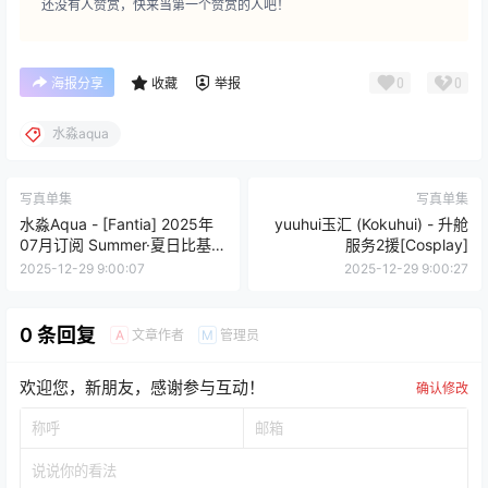
还没有人赞赏，快来当第一个赞赏的人吧！
0
0
海报分享
收藏
举报
水淼aqua
写真单集
写真单集
水淼Aqua - [Fantia] 2025年
yuuhui玉汇 (Kokuhui) - 升舱
07月订阅 Summer·夏日比基尼
服务2援[Cosplay]
[Cosplay]
2025-12-29 9:00:07
2025-12-29 9:00:27
0 条回复
文章作者
管理员
A
M
欢迎您，新朋友，感谢参与互动！
确认修改