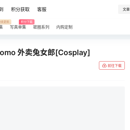
到
积分获取
客服
文章
持续更新
积分下载
集
写真单集
密圈系列
内购定制
 Momo 外卖兔女郎[Cosplay]
前往下载