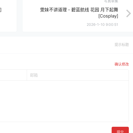
写真单集
]
雯妹不讲道理 - 碧蓝航线 花园 月下起舞
[Cosplay]
2026-1-10 9:00:51
提示标题
确认修改
提交