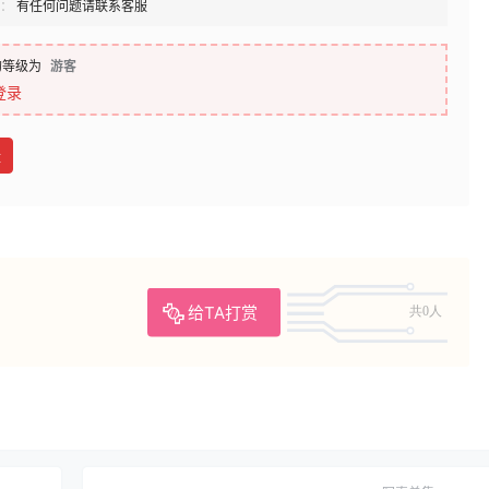
：
有任何问题请联系客服
的等级为
游客
登录
盘
给TA打赏
共0人