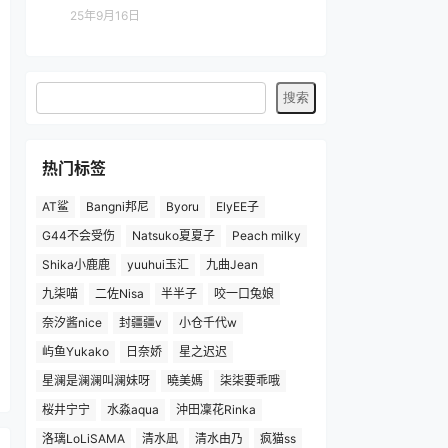
25年9月16日
热门标签
AT鲨
Bangni邦尼
Byoru
ElyEE子
G44不会受伤
Natsuko夏夏子
Peach milky
Shika小鹿鹿
yuuhui玉汇
九曲Jean
九柒喵
二佐Nisa
半半子
咬一口兔娘
奈汐酱nice
封疆疆v
小仓千代w
屿鱼Yukako
日奈娇
星之迟迟
星澜是澜澜叫澜妹呀
曉美媽
柒柒要乖哦
桜井宁宁
水淼aqua
沖田凜花Rinka
洛璃LoLiSAMA
清水凪
清水由乃
疯猫ss