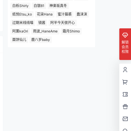
白栎Shirly
白银81
神楽坂真冬
纸悦Etsu_ko
花柒Hana
蜜汁猫裘
蠢沫沫
过期米线线喵
镜酱
阿半今天很开心
阿薰kaOri
雨波_HaneAme
霜月Shimo
面饼仙儿
鹿八岁baby
解锁
会员
权限