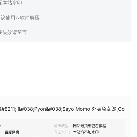
 无本站水印
建议使用7z软件解压
链接失效请留言
 &#8211; &#038;Pyon&#038;Sayo Momo 外卖兔女郎[Co
z
解压教程：
网站最顶部查看教程
：
百度网盘
有无水印：
本站均不加水印