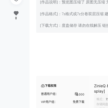
[作品说明]：预览图压缩了 原图无压缩
[作品格式]：7z格式或7z分卷双层压缩 
0
[下载方式]：度盘储存 请勿在线解压 
ZinieQ
下载权限
splay]
普通用户组：
300
格式：
7
VIP用户组：
免费下载
存储网盘