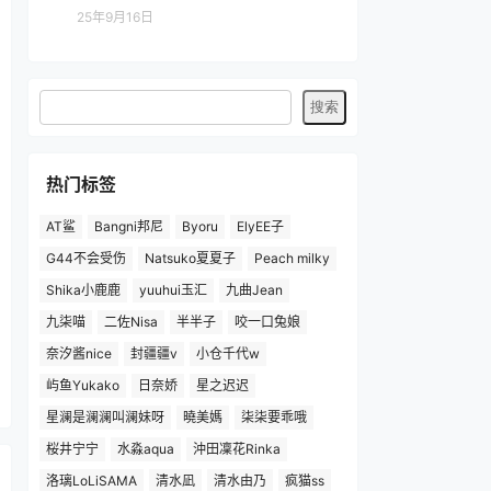
25年9月16日
热门标签
AT鲨
Bangni邦尼
Byoru
ElyEE子
G44不会受伤
Natsuko夏夏子
Peach milky
Shika小鹿鹿
yuuhui玉汇
九曲Jean
九柒喵
二佐Nisa
半半子
咬一口兔娘
奈汐酱nice
封疆疆v
小仓千代w
屿鱼Yukako
日奈娇
星之迟迟
星澜是澜澜叫澜妹呀
曉美媽
柒柒要乖哦
桜井宁宁
水淼aqua
沖田凜花Rinka
洛璃LoLiSAMA
清水凪
清水由乃
疯猫ss