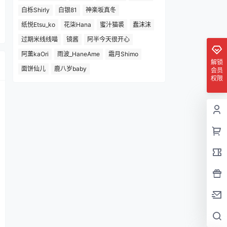
白栎Shirly
白银81
神楽坂真冬
纸悦Etsu_ko
花柒Hana
蜜汁猫裘
蠢沫沫
过期米线线喵
镜酱
阿半今天很开心
阿薰kaOri
雨波_HaneAme
霜月Shimo
解锁
面饼仙儿
鹿八岁baby
会员
权限