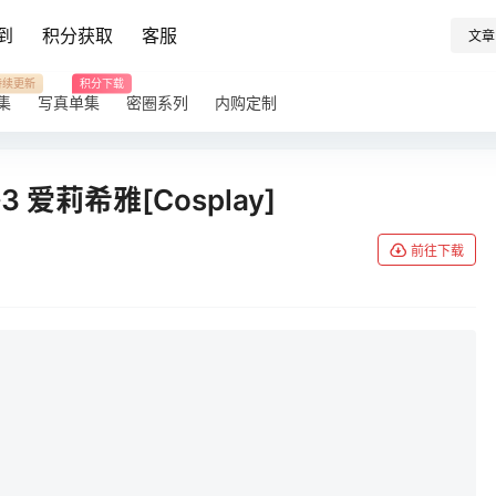
到
积分获取
客服
文章
持续更新
积分下载
集
写真单集
密圈系列
内购定制
坏3 爱莉希雅[Cosplay]
前往下载