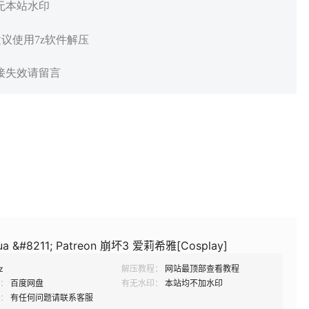
 无本站水印
建议使用7z软件解压
链接失效请留言
a &#8211; Patreon 崩坏3 爱莉希雅[Cosplay]
z
解压教程：
网站最顶部查看教程
：
百度网盘
有无水印：
本站均不加水印
：
有任何问题请联系客服