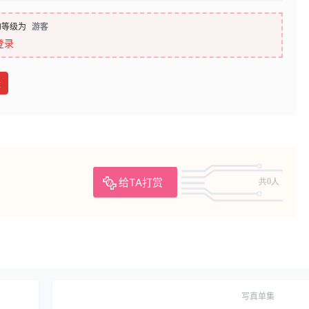
的等级为
游客
登录
盘
给TA打赏
共0人
写真单集