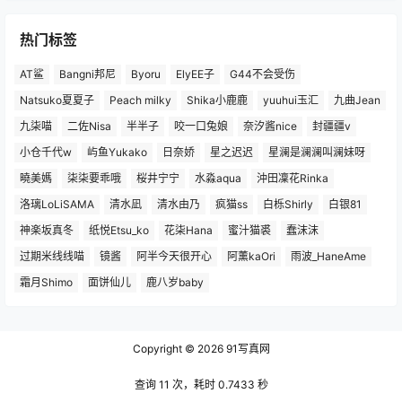
热门标签
AT鲨
Bangni邦尼
Byoru
ElyEE子
G44不会受伤
Natsuko夏夏子
Peach milky
Shika小鹿鹿
yuuhui玉汇
九曲Jean
九柒喵
二佐Nisa
半半子
咬一口兔娘
奈汐酱nice
封疆疆v
小仓千代w
屿鱼Yukako
日奈娇
星之迟迟
星澜是澜澜叫澜妹呀
曉美媽
柒柒要乖哦
桜井宁宁
水淼aqua
沖田凜花Rinka
洛璃LoLiSAMA
清水凪
清水由乃
疯猫ss
白栎Shirly
白银81
神楽坂真冬
纸悦Etsu_ko
花柒Hana
蜜汁猫裘
蠢沫沫
过期米线线喵
镜酱
阿半今天很开心
阿薰kaOri
雨波_HaneAme
霜月Shimo
面饼仙儿
鹿八岁baby
Copyright © 2026
91写真网
查询 11 次，耗时 0.7433 秒