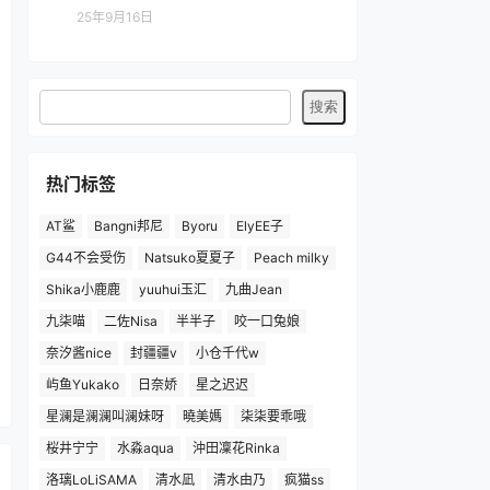
25年9月16日
热门标签
AT鲨
Bangni邦尼
Byoru
ElyEE子
G44不会受伤
Natsuko夏夏子
Peach milky
Shika小鹿鹿
yuuhui玉汇
九曲Jean
九柒喵
二佐Nisa
半半子
咬一口兔娘
奈汐酱nice
封疆疆v
小仓千代w
屿鱼Yukako
日奈娇
星之迟迟
星澜是澜澜叫澜妹呀
曉美媽
柒柒要乖哦
桜井宁宁
水淼aqua
沖田凜花Rinka
洛璃LoLiSAMA
清水凪
清水由乃
疯猫ss