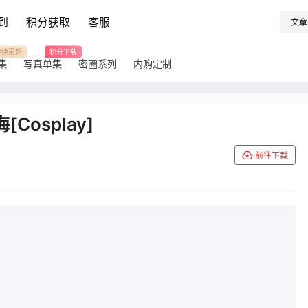
到
积分获取
客服
文章
持续更新
积分下载
集
写真单集
密圈系列
内购定制
[Cosplay]
前往下载