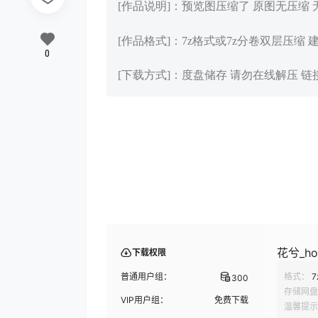
[作品说明]：预览图压缩了 原图无压缩
[作品格式]：7z格式或7z分卷双层压缩 
0
[下载方式]：度盘储存 请勿在线解压 
花兮_ho
下载权限
普通用户组：
格式：
7
300
存储网盘
VIP用户组：
免费下载
温馨提示