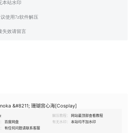
 无本站水印
建议使用7z软件解压
链接失效请留言
noka &#8211; 珊瑚宫心海[Cosplay]
z
解压教程：
网站最顶部查看教程
：
百度网盘
有无水印：
本站均不加水印
：
有任何问题请联系客服