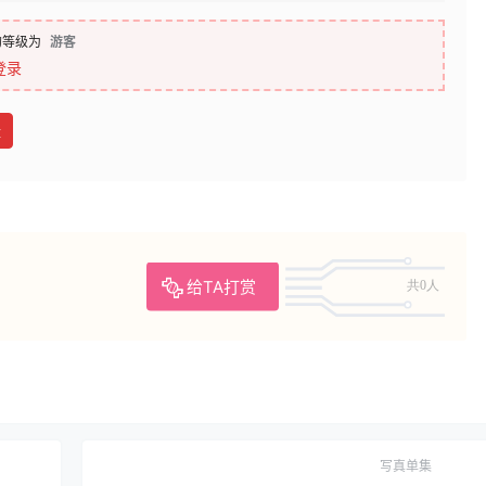
的等级为
游客
登录
盘
给TA打赏
共0人
写真单集