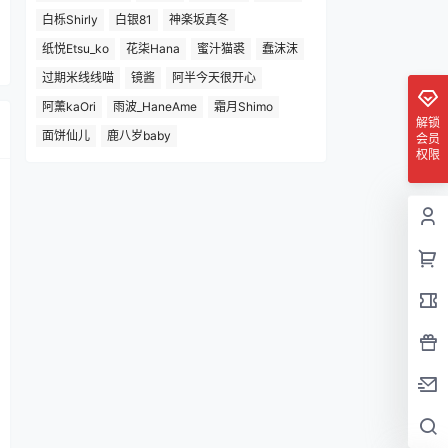
白栎Shirly
白银81
神楽坂真冬
纸悦Etsu_ko
花柒Hana
蜜汁猫裘
蠢沫沫
过期米线线喵
镜酱
阿半今天很开心
阿薰kaOri
雨波_HaneAme
霜月Shimo
解锁
面饼仙儿
鹿八岁baby
会员
权限