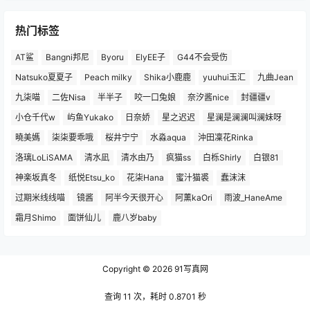
热门标签
AT鲨
Bangni邦尼
Byoru
ElyEE子
G44不会受伤
Natsuko夏夏子
Peach milky
Shika小鹿鹿
yuuhui玉汇
九曲Jean
九柒喵
二佐Nisa
半半子
咬一口兔娘
奈汐酱nice
封疆疆v
小仓千代w
屿鱼Yukako
日奈娇
星之迟迟
星澜是澜澜叫澜妹呀
曉美媽
柒柒要乖哦
桜井宁宁
水淼aqua
沖田凜花Rinka
洛璃LoLiSAMA
清水凪
清水由乃
疯猫ss
白栎Shirly
白银81
神楽坂真冬
纸悦Etsu_ko
花柒Hana
蜜汁猫裘
蠢沫沫
过期米线线喵
镜酱
阿半今天很开心
阿薰kaOri
雨波_HaneAme
霜月Shimo
面饼仙儿
鹿八岁baby
Copyright © 2026
91写真网
查询 11 次，耗时 0.8701 秒