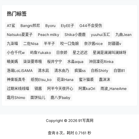
热门标签
AT鲨
Bangni邦尼
Byoru
ElyEE子
G44不会受伤
Natsuko夏夏子
Peach milky
Shika小鹿鹿
yuuhui玉汇
九曲Jean
九柒喵
二佐Nisa
半半子
咬一口兔娘
奈汐酱nice
封疆疆v
小仓千代w
屿鱼Yukako
日奈娇
星之迟迟
星澜是澜澜叫澜妹呀
曉美媽
柒柒要乖哦
桜井宁宁
水淼aqua
沖田凜花Rinka
洛璃LoLiSAMA
清水凪
清水由乃
疯猫ss
白栎Shirly
白银81
神楽坂真冬
纸悦Etsu_ko
花柒Hana
蜜汁猫裘
蠢沫沫
过期米线线喵
镜酱
阿半今天很开心
阿薰kaOri
雨波_HaneAme
霜月Shimo
面饼仙儿
鹿八岁baby
Copyright © 2026
91写真网
查询 8 次，耗时 0.7161 秒