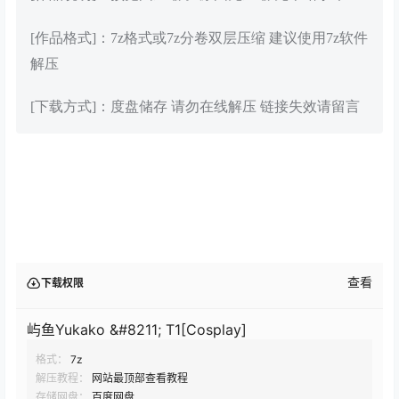
[作品格式]：7z格式或7z分卷双层压缩 建议使用7z软件
解压
[下载方式]：度盘储存 请勿在线解压 链接失效请留言
查看
下载权限
屿鱼Yukako &#8211; T1[Cosplay]
格式：
7z
解压教程：
网站最顶部查看教程
存储网盘：
百度网盘