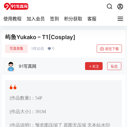
使用教程
加入会员
签到
积分获取
客服
屿鱼Yukako – T1[Cosplay]
0
写真单集
1月20日
前往下载
91写真网
关注
私信
[作品数量]：54P
[作品大小]：391M
[作品说明]：预览图压缩了 原图无压缩 无本站水印