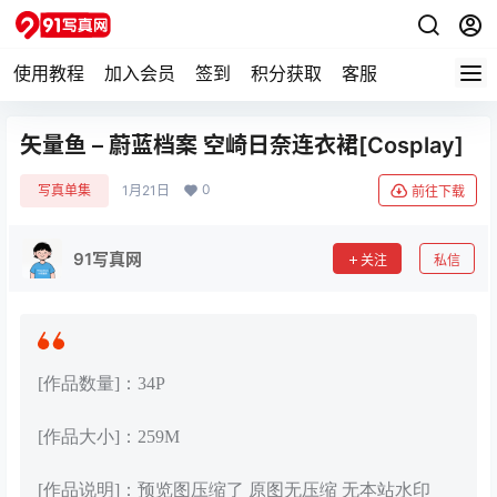
使用教程
加入会员
签到
积分获取
客服
矢量鱼 – 蔚蓝档案 空崎日奈连衣裙[Cosplay]
0
写真单集
1月21日
前往下载
91写真网
关注
私信
[作品数量]：34P
[作品大小]：259M
[作品说明]：预览图压缩了 原图无压缩 无本站水印