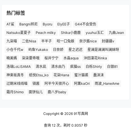
热门标签
AT鲨
Bangni邦尼
Byoru
ElyEE子
G44不会受伤
Natsuko夏夏子
Peach milky
Shika小鹿鹿
yuuhui玉汇
九曲Jean
九柒喵
二佐Nisa
半半子
咬一口兔娘
奈汐酱nice
封疆疆v
小仓千代w
屿鱼Yukako
日奈娇
星之迟迟
星澜是澜澜叫澜妹呀
曉美媽
柒柒要乖哦
桜井宁宁
水淼aqua
沖田凜花Rinka
洛璃LoLiSAMA
清水凪
清水由乃
疯猫ss
白栎Shirly
白银81
神楽坂真冬
纸悦Etsu_ko
花柒Hana
蜜汁猫裘
蠢沫沫
过期米线线喵
镜酱
阿半今天很开心
阿薰kaOri
雨波_HaneAme
霜月Shimo
面饼仙儿
鹿八岁baby
Copyright © 2026
91写真网
查询 12 次，耗时 0.9357 秒