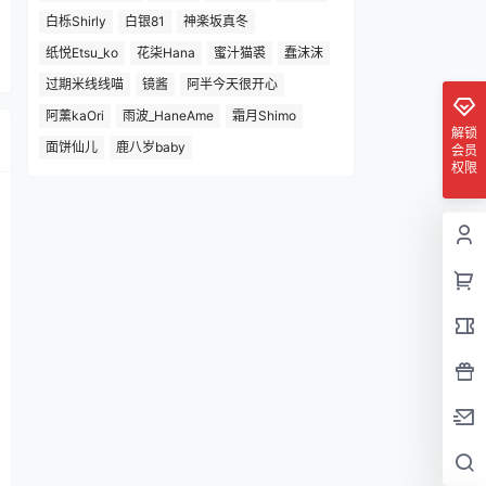
白栎Shirly
白银81
神楽坂真冬
纸悦Etsu_ko
花柒Hana
蜜汁猫裘
蠢沫沫
过期米线线喵
镜酱
阿半今天很开心
阿薰kaOri
雨波_HaneAme
霜月Shimo
解锁
面饼仙儿
鹿八岁baby
会员
权限