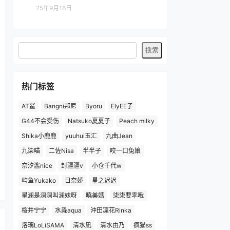
25年9月16日
热门标签
AT鲨
Bangni邦尼
Byoru
ElyEE子
G44不会受伤
Natsuko夏夏子
Peach milky
Shika小鹿鹿
yuuhui玉汇
九曲Jean
九柒喵
二佐Nisa
半半子
咬一口兔娘
奈汐酱nice
封疆疆v
小仓千代w
屿鱼Yukako
日奈娇
星之迟迟
星澜是澜澜叫澜妹呀
曉美媽
柒柒要乖哦
桜井宁宁
水淼aqua
沖田凜花Rinka
洛璃LoLiSAMA
清水凪
清水由乃
疯猫ss