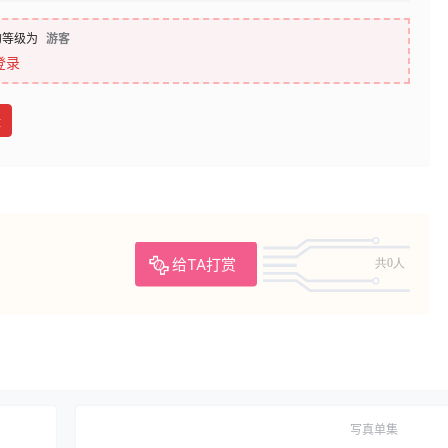
的等级为
游客
登录
盘
给TA打赏
共0人
写真单集