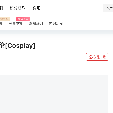
到
积分获取
客服
文章
持续更新
积分下载
集
写真单集
密圈系列
内购定制
Cosplay]
前往下载