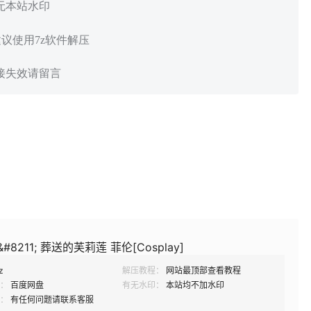
 无本站水印
建议使用7z软件解压
链接失效请留言
#8211; 葬送的芙莉莲 菲伦[Cosplay]
z
解压教程：
网站最顶部查看教程
：
百度网盘
有无水印：
本站均不加水印
：
有任何问题请联系客服