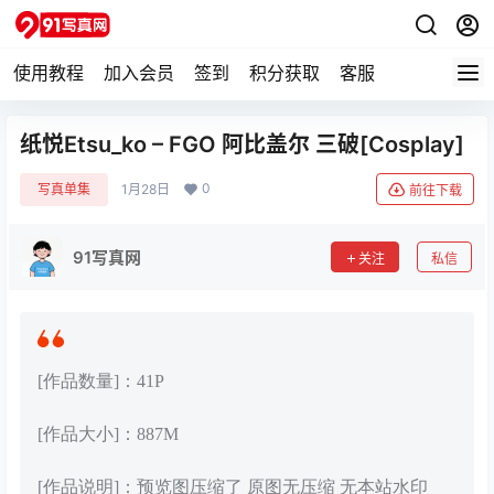
使用教程
加入会员
签到
积分获取
客服
纸悦Etsu_ko – FGO 阿比盖尔 三破[Cosplay]
0
写真单集
1月28日
前往下载
91写真网
关注
私信
[作品数量]：41P
[作品大小]：887M
[作品说明]：预览图压缩了 原图无压缩 无本站水印