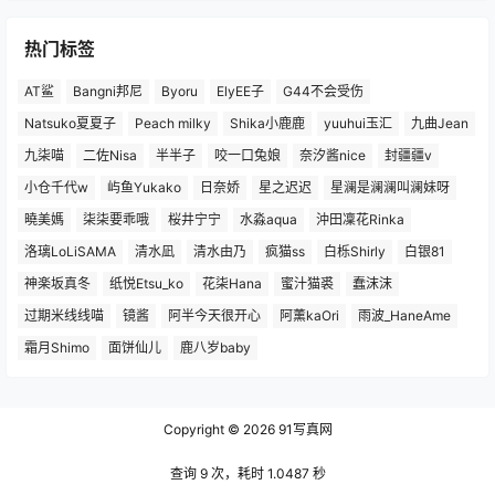
热门标签
AT鲨
Bangni邦尼
Byoru
ElyEE子
G44不会受伤
Natsuko夏夏子
Peach milky
Shika小鹿鹿
yuuhui玉汇
九曲Jean
九柒喵
二佐Nisa
半半子
咬一口兔娘
奈汐酱nice
封疆疆v
小仓千代w
屿鱼Yukako
日奈娇
星之迟迟
星澜是澜澜叫澜妹呀
曉美媽
柒柒要乖哦
桜井宁宁
水淼aqua
沖田凜花Rinka
洛璃LoLiSAMA
清水凪
清水由乃
疯猫ss
白栎Shirly
白银81
神楽坂真冬
纸悦Etsu_ko
花柒Hana
蜜汁猫裘
蠢沫沫
过期米线线喵
镜酱
阿半今天很开心
阿薰kaOri
雨波_HaneAme
霜月Shimo
面饼仙儿
鹿八岁baby
Copyright © 2026
91写真网
查询 9 次，耗时 1.0487 秒