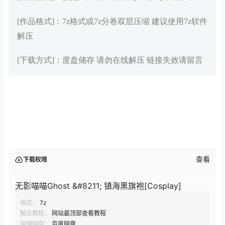
[作品格式]：7z格式或7z分卷双层压缩 建议使用7z软件
解压
[下载方式]：度盘储存 请勿在线解压 链接失效请留言
查看
下载权限
无影喵喵Ghost &#8211; 镇海黑旗袍[Cosplay]
格式：
7z
解压教程：
网站最顶部查看教程
存储网盘：
百度网盘