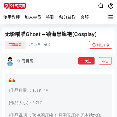
使用教程
加入会员
签到
积分获取
客服
无影喵喵Ghost – 镇海黑旗袍[Cosplay]
0
写真单集
2月24日
前往下载
91写真网
关注
私信
[作品数量]：131P+4V
[作品大小]：3.71G
[作品说明]：预览图压缩了 原图无压缩 无本站水印