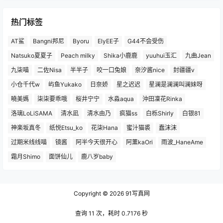
热门标签
AT鲨
Bangni邦尼
Byoru
ElyEE子
G44不会受伤
Natsuko夏夏子
Peach milky
Shika小鹿鹿
yuuhui玉汇
九曲Jean
九柒喵
二佐Nisa
半半子
咬一口兔娘
奈汐酱nice
封疆疆v
小仓千代w
屿鱼Yukako
日奈娇
星之迟迟
星澜是澜澜叫澜妹呀
曉美媽
柒柒要乖哦
桜井宁宁
水淼aqua
沖田凜花Rinka
洛璃LoLiSAMA
清水凪
清水由乃
疯猫ss
白栎Shirly
白银81
神楽坂真冬
纸悦Etsu_ko
花柒Hana
蜜汁猫裘
蠢沫沫
过期米线线喵
镜酱
阿半今天很开心
阿薰kaOri
雨波_HaneAme
霜月Shimo
面饼仙儿
鹿八岁baby
Copyright © 2026
91写真网
查询 11 次，耗时 0.7176 秒