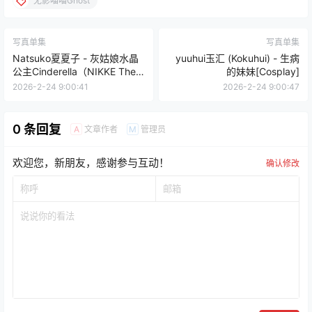
无影喵喵Ghost
写真单集
写真单集
Natsuko夏夏子 - 灰姑娘水晶
yuuhui玉汇 (Kokuhui) - 生病
公主Cinderella（NIKKE The
的妹妹[Cosplay]
Goddess of Victory）
2026-2-24 9:00:41
2026-2-24 9:00:47
[Cosplay]
0 条回复
文章作者
管理员
A
M
欢迎您，新朋友，感谢参与互动！
确认修改