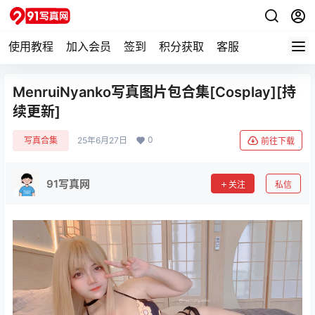
使用教程
加入会员
签到
积分获取
客服
MenruiNyanko写真图片包合集[Cosplay][持
续更新]
0
写真合集
25年6月27日
前往下载
91写真网
关注
私信