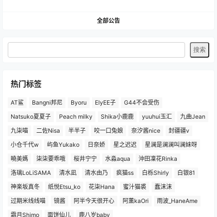
全部公告
热门标签
AT鲨
Bangni邦尼
Byoru
ElyEE子
G44不会受伤
Natsuko夏夏子
Peach milky
Shika小鹿鹿
yuuhui玉汇
九曲Jean
九柒喵
二佐Nisa
半半子
咬一口兔娘
奈汐酱nice
封疆疆v
小仓千代w
屿鱼Yukako
日奈娇
星之迟迟
星澜是澜澜叫澜妹呀
曉美媽
柒柒要乖哦
桜井宁宁
水淼aqua
沖田凜花Rinka
洛璃LoLiSAMA
清水凪
清水由乃
疯猫ss
白栎Shirly
白银81
神楽坂真冬
纸悦Etsu_ko
花柒Hana
蜜汁猫裘
蠢沫沫
过期米线线喵
镜酱
阿半今天很开心
阿薰kaOri
雨波_HaneAme
霜月Shimo
面饼仙儿
鹿八岁baby