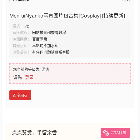
MenruiNyanko写真图片包合集[Cosplay][持续更新]
格式：
7z
解压教程：
网站最顶部查看教程
存储网盘：
百度网盘
有无水印：
本站均不加水印
温馨提示：
有任何问题请联系客服
您当前的等级为
游客
请先
登录
百度网盘
点点赞赏，手留余香
给TA打赏