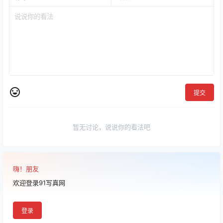
0
0
海报分享
收藏
举报
妖少you1
写真合集
写真合集
MenruiNyanko写真图片包合
墨玉-M写真作品合集
集[Cosplay][持续更新]
[Cosplay][持续更新]
2025-6-27 22:14:03
2025-6-27 22:23:11
0 条回复
文章作者
管理员
A
M
欢迎您，新朋友，感谢参与互动！
确认修改