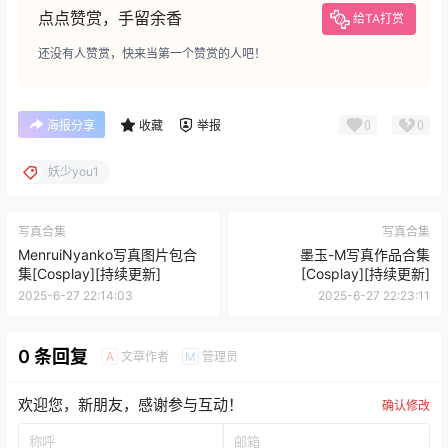
妖少you1写真图片包合集[Cosplay][持续更新]
格式：
7z
解压教程：
网站最顶部查看教程
存储网盘：
百度网盘
有无水印：
本站均不加水印
温馨提示：
有任何问题请联系客服
您当前的等级为
游客
请先
登录
百度网盘
点点赞赏，手留余香
给TA打赏
还没有人赞赏，快来当第一个赞赏的人吧！