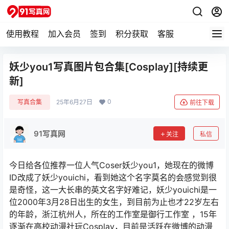
使用教程
加入会员
签到
积分获取
客服
妖少you1写真图片包合集[Cosplay][持续更
新]
0
写真合集
25年6月27日
前往下载
91写真网
关注
私信
今日给各位推荐一位人气Coser妖少you1，她现在的微博
ID改成了妖少youichi，看到她这个名字莫名的会感觉到很
是奇怪，这一大长串的英文名字好难记，妖少youichi是一
位2000年3月28日出生的女生，到目前为止也才22岁左右
的年龄，浙江杭州人，所在的工作室是御行工作室 ，15年
逐渐在高校动漫社玩Cosplay，目前是活跃在微博的动漫