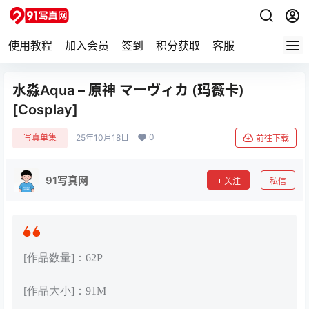
使用教程
加入会员
签到
积分获取
客服
水淼Aqua – 原神 マーヴィカ (玛薇卡)
[Cosplay]
0
写真单集
25年10月18日
前往下载
91写真网
关注
私信
[作品数量]：62P
[作品大小]：91M