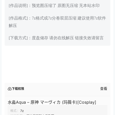
[作品说明]：预览图压缩了 原图无压缩 无本站水印
[作品格式]：7z格式或7z分卷双层压缩 建议使用7z软件
解压
[下载方式]：度盘储存 请勿在线解压 链接失效请留言
查看
下载权限
水淼Aqua – 原神 マーヴィカ (玛薇卡)[Cosplay]
格式：
7z