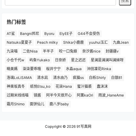
热门标签
AT鲨
Bangni邦尼
Byoru
ElyEE子
G44不会受伤
Natsuko夏夏子
Peach milky
Shika小鹿鹿
yuuhui玉汇
九曲Jean
九柒喵
二佐Nisa
半半子
咬一口兔娘
奈汐酱nice
封疆疆v
小仓千代w
屿鱼Yukako
日奈娇
星之迟迟
星澜是澜澜叫澜妹呀
曉美媽
柒柒要乖哦
桜井宁宁
水淼aqua
沖田凜花Rinka
洛璃LoLiSAMA
清水凪
清水由乃
疯猫ss
白栎Shirly
白银81
神楽坂真冬
纸悦Etsu_ko
花柒Hana
蜜汁猫裘
蠢沫沫
过期米线线喵
镜酱
阿半今天很开心
阿薰kaOri
雨波_HaneAme
霜月Shimo
面饼仙儿
鹿八岁baby
Copyright © 2026
91写真网