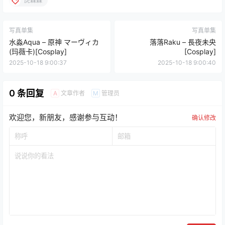
虎森森
写真单集
写真单集
水淼Aqua – 原神 マーヴィカ
落落Raku – 長夜未央
(玛薇卡)[Cosplay]
[Cosplay]
2025-10-18 9:00:37
2025-10-18 9:00:40
0 条回复
文章作者
管理员
A
M
欢迎您，新朋友，感谢参与互动！
确认修改