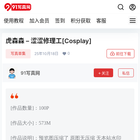
使用教程
加入会员
签到
积分获取
客服
虎森森 – 涩涩修理工[Cosplay]
0
写真单集
25年10月18日
前往下载
91写真网
关注
私信
[作品数量]：100P
[作品大小]：573M
[作品说明]：预览图压缩了 原图无压缩 无本站水印