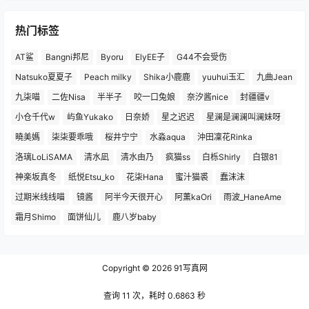
热门标签
AT鲨
Bangni邦尼
Byoru
ElyEE子
G44不会受伤
Natsuko夏夏子
Peach milky
Shika小鹿鹿
yuuhui玉汇
九曲Jean
九柒喵
二佐Nisa
半半子
咬一口兔娘
奈汐酱nice
封疆疆v
小仓千代w
屿鱼Yukako
日奈娇
星之迟迟
星澜是澜澜叫澜妹呀
曉美媽
柒柒要乖哦
桜井宁宁
水淼aqua
沖田凜花Rinka
洛璃LoLiSAMA
清水凪
清水由乃
疯猫ss
白栎Shirly
白银81
神楽坂真冬
纸悦Etsu_ko
花柒Hana
蜜汁猫裘
蠢沫沫
过期米线线喵
镜酱
阿半今天很开心
阿薰kaOri
雨波_HaneAme
霜月Shimo
面饼仙儿
鹿八岁baby
Copyright © 2026
91写真网
查询 11 次，耗时 0.6863 秒