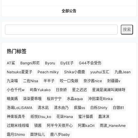
全部公告
热门标签
AT鲨
Bangni邦尼
Byoru
ElyEE子
G44不会受伤
Natsuko夏夏子
Peach milky
Shika小鹿鹿
yuuhui玉汇
九曲Jean
九柒喵
二佐Nisa
半半子
咬一口兔娘
奈汐酱nice
封疆疆v
小仓千代w
屿鱼Yukako
日奈娇
星之迟迟
星澜是澜澜叫澜妹呀
曉美媽
柒柒要乖哦
桜井宁宁
水淼aqua
沖田凜花Rinka
洛璃LoLiSAMA
清水凪
清水由乃
疯猫ss
白栎Shirly
白银81
神楽坂真冬
纸悦Etsu_ko
花柒Hana
蜜汁猫裘
蠢沫沫
过期米线线喵
镜酱
阿半今天很开心
阿薰kaOri
雨波_HaneAme
霜月Shimo
面饼仙儿
鹿八岁baby