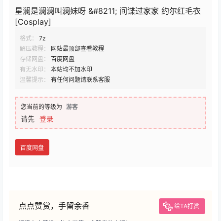
星澜是澜澜叫澜妹呀 &#8211; 间谍过家家 约尔红毛衣
[Cosplay]
格式：
7z
解压教程：
网站最顶部查看教程
存储网盘：
百度网盘
有无水印：
本站均不加水印
温馨提示：
有任何问题请联系客服
您当前的等级为
游客
请先
登录
百度网盘
点点赞赏，手留余香
给TA打赏