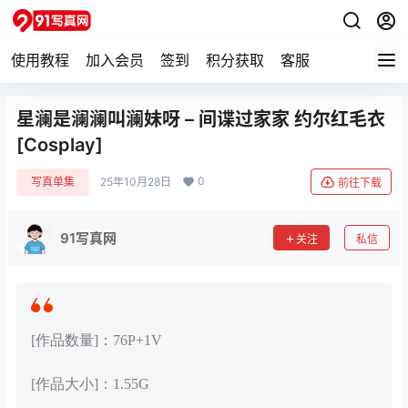
使用教程
加入会员
签到
积分获取
客服
星澜是澜澜叫澜妹呀 – 间谍过家家 约尔红毛衣
[Cosplay]
0
写真单集
25年10月28日
前往下载
91写真网
关注
私信
[作品数量]：76P+1V
[作品大小]：1.55G