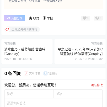
还没有人赞赏，快来当第一个赞赏的人吧！
0
0
海报分享
收藏
举报
星澜是澜澜叫澜妹呀
写真单集
写真单集
清水由乃 - 碧蓝航线 甘古特
星之迟迟 - 2025年06月计划C
[Cosplay]
碧蓝航线 哈尔福德[Cosplay]
2025-10-28 9:00:26
2025-10-28 9:00:32
0 条回复
文章作者
管理员
A
M
欢迎您，新朋友，感谢参与互动！
确认修改