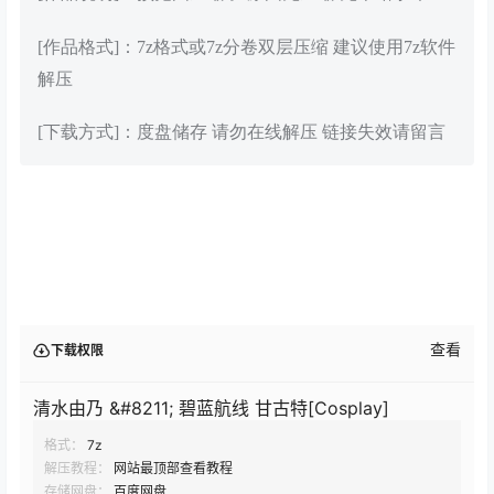
[作品格式]：7z格式或7z分卷双层压缩 建议使用7z软件
解压
[下载方式]：度盘储存 请勿在线解压 链接失效请留言
查看
下载权限
清水由乃 &#8211; 碧蓝航线 甘古特[Cosplay]
格式：
7z
解压教程：
网站最顶部查看教程
存储网盘：
百度网盘