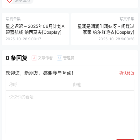
清水由乃
写真单集
写真单集
星之迟迟 – 2025年06月计划A
星澜是澜澜叫澜妹呀 - 间谍过
碧蓝航线 纳西莫夫[Cosplay]
家家 约尔红毛衣[Cosplay]
2025-10-28 9:00:17
2025-10-28 9:00:28
0 条回复
文章作者
管理员
A
M
欢迎您，新朋友，感谢参与互动！
确认修改