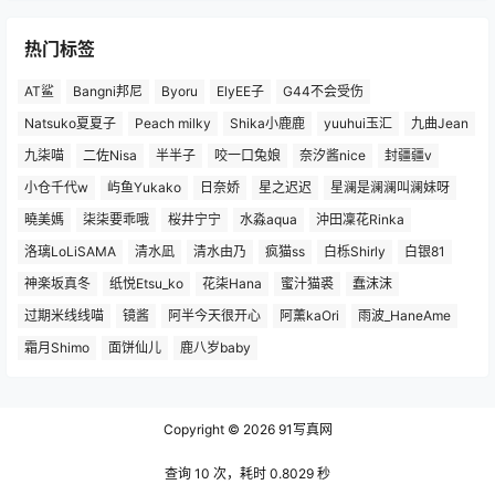
热门标签
AT鲨
Bangni邦尼
Byoru
ElyEE子
G44不会受伤
Natsuko夏夏子
Peach milky
Shika小鹿鹿
yuuhui玉汇
九曲Jean
九柒喵
二佐Nisa
半半子
咬一口兔娘
奈汐酱nice
封疆疆v
小仓千代w
屿鱼Yukako
日奈娇
星之迟迟
星澜是澜澜叫澜妹呀
曉美媽
柒柒要乖哦
桜井宁宁
水淼aqua
沖田凜花Rinka
洛璃LoLiSAMA
清水凪
清水由乃
疯猫ss
白栎Shirly
白银81
神楽坂真冬
纸悦Etsu_ko
花柒Hana
蜜汁猫裘
蠢沫沫
过期米线线喵
镜酱
阿半今天很开心
阿薰kaOri
雨波_HaneAme
霜月Shimo
面饼仙儿
鹿八岁baby
Copyright © 2026
91写真网
查询 10 次，耗时 0.8029 秒