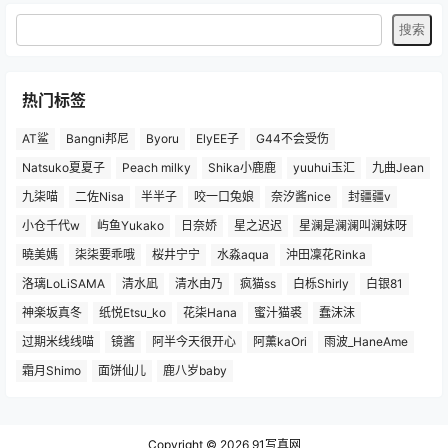
热门标签
AT鲨
Bangni邦尼
Byoru
ElyEE子
G44不会受伤
Natsuko夏夏子
Peach milky
Shika小鹿鹿
yuuhui玉汇
九曲Jean
九柒喵
二佐Nisa
半半子
咬一口兔娘
奈汐酱nice
封疆疆v
小仓千代w
屿鱼Yukako
日奈娇
星之迟迟
星澜是澜澜叫澜妹呀
曉美媽
柒柒要乖哦
桜井宁宁
水淼aqua
沖田凜花Rinka
洛璃LoLiSAMA
清水凪
清水由乃
疯猫ss
白栎Shirly
白银81
神楽坂真冬
纸悦Etsu_ko
花柒Hana
蜜汁猫裘
蠢沫沫
过期米线线喵
镜酱
阿半今天很开心
阿薰kaOri
雨波_HaneAme
霜月Shimo
面饼仙儿
鹿八岁baby
Copyright © 2026
91写真网