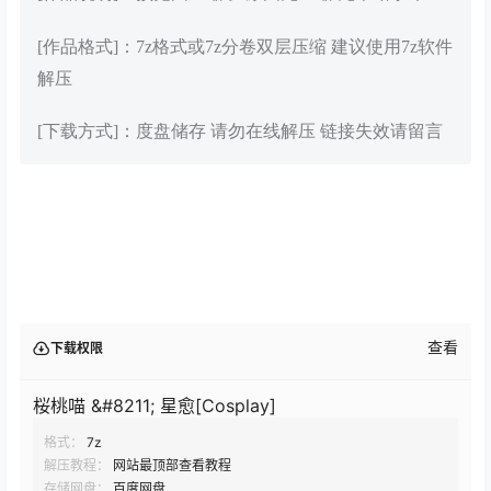
[作品格式]：7z格式或7z分卷双层压缩 建议使用7z软件
解压
[下载方式]：度盘储存 请勿在线解压 链接失效请留言
查看
下载权限
桜桃喵 &#8211; 星愈[Cosplay]
格式：
7z
解压教程：
网站最顶部查看教程
存储网盘：
百度网盘