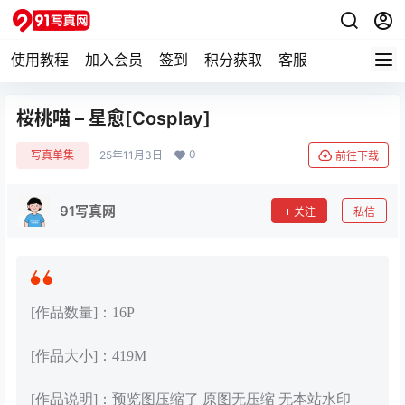
使用教程
加入会员
签到
积分获取
客服
桜桃喵 – 星愈[Cosplay]
0
写真单集
25年11月3日
前往下载
91写真网
关注
私信
[作品数量]：16P
[作品大小]：419M
[作品说明]：预览图压缩了 原图无压缩 无本站水印