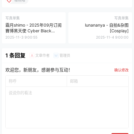
桜桃喵
写真单集
写真单集
霜月shimo - 2025年09月订阅
lunananya - 自拍&杂图
賽博黑天使 Cyber Black
[Cosplay]
Angel [Cosplay]
2025-11-3 9:00:55
2025-11-4 9:00:00
1 条回复
文章作者
管理员
A
M
欢迎您，新朋友，感谢参与互动！
确认修改