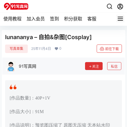
使用教程
加入会员
签到
积分获取
客服
lunananya – 自拍&杂图[Cosplay]
0
写真单集
25年11月4日
前往下载
91写真网
关注
私信
[作品数量]：40P+1V
[作品大小]：91M
[作品说明]：预览图压缩了 原图无压缩 无本站水印