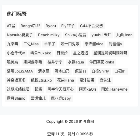
热门标签
AT鲨
Bangni邦尼
Byoru
ElyEE子
G44不会受伤
Natsuko夏夏子
Peach milky
Shika小鹿鹿
yuuhui玉汇
九曲Jean
九柒喵
二佐Nisa
半半子
咬一口兔娘
奈汐酱nice
封疆疆v
小仓千代w
屿鱼Yukako
日奈娇
星之迟迟
星澜是澜澜叫澜妹呀
曉美媽
柒柒要乖哦
桜井宁宁
水淼aqua
沖田凜花Rinka
洛璃LoLiSAMA
清水凪
清水由乃
疯猫ss
白栎Shirly
白银81
神楽坂真冬
纸悦Etsu_ko
花柒Hana
蜜汁猫裘
蠢沫沫
过期米线线喵
镜酱
阿半今天很开心
阿薰kaOri
雨波_HaneAme
霜月Shimo
面饼仙儿
鹿八岁baby
Copyright © 2026
91写真网
查询 11 次，耗时 0.9696 秒