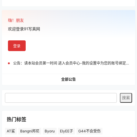
嗨！朋友
欢迎登录91写真网
登录
公告：
请本站会员第一时间 进入会员中心-我的设置中为您的账号绑定邮箱!
全部公告
热门标签
AT鲨
Bangni邦尼
Byoru
ElyEE子
G44不会受伤